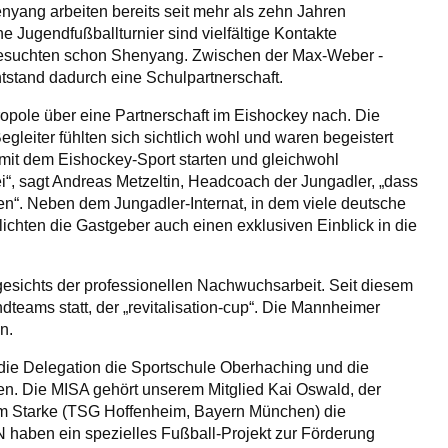
ang arbeiten bereits seit mehr als zehn Jahren
Jugendfußballturnier sind vielfältige Kontakte
besuchten schon Shenyang. Zwischen der Max-Weber -
tstand dadurch eine Schulpartnerschaft.
ropole über eine Partnerschaft im Eishockey nach. Die
gleiter fühlten sich sichtlich wohl und waren begeistert
n mit dem Eishockey-Sport starten und gleichwohl
ei“, sagt Andreas Metzeltin, Headcoach der Jungadler, „dass
n“. Neben dem Jungadler-Internat, in dem viele deutsche
lichten die Gastgeber auch einen exklusiven Einblick in die
gesichts der professionellen Nachwuchsarbeit. Seit diesem
dteams statt, der „revitalisation-cup“. Die Mannheimer
n.
 die Delegation die Sportschule Oberhaching und die
n. Die MISA gehört unserem Mitglied Kai Oswald, der
 Starke (TSG Hoffenheim, Bayern München) die
haben ein spezielles Fußball-Projekt zur Förderung