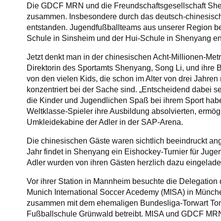
Die GDCF MRN und die Freundschaftsgesellschaft Sheny
zusammen. Insbesondere durch das deutsch-chinesische 
entstanden. Jugendfußballteams aus unserer Region 
Schule in Sinsheim und der Hui-Schule in Shenyang en
Jetzt denkt man in der chinesischen Acht-Millionen-Met
Direktorin des Sportamts Shenyang, Song Li, und ihre Be
von den vielen Kids, die schon im Alter von drei Jahre
konzentriert bei der Sache sind. „Entscheidend dabei s
die Kinder und Jugendlichen Spaß bei ihrem Sport habe
Weltklasse-Spieler ihre Ausbildung absolvierten, ermög
Umkleidekabine der Adler in der SAP-Arena.
Die chinesischen Gäste waren sichtlich beeindruckt an
Jahr findet in Shenyang ein Eishockey-Turnier für Jugen
Adler wurden von ihren Gästen herzlich dazu eingelade
Vor ihrer Station in Mannheim besuchte die Delegation
Munich International Soccer Acedemy (MISA) in Münche
zusammen mit dem ehemaligen Bundesliga-Torwart Tom
Fußballschule Grünwald betreibt. MISA und GDCF MRN 