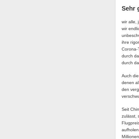
Sehr 
wir alle
wir endl
unbeschw
ihre rig
Corona-
durch da
durch das
Auch di
denen al
den verg
verschwu
Seit Chi
zulässt,
Flugprei
aufholen
Millione