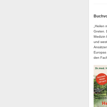
Buchvo
„Heilen 
Greten. 
Medizin 
und west
Ansätzen
Europas 
den Fach