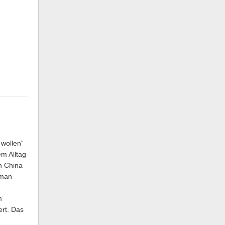
wollen“
m Alltag
n China
 man
m
ert. Das