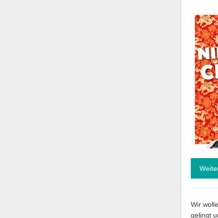
Weite
Wir woll
gelingt 