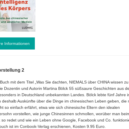
re Informationen
rstellung 2
 Buch mit dem Titel „Was Sie dachten, NIEMALS über CHINA wissen zu 
die Dozentin und Autorin Martina Bölck 55 süßsaure Geschichten aus de
esonders in Deutschland unbekannten Landes. Bölck lebte fünf Jahre i
 deshalb Auskünfte über die Dinge im chinesischen Leben geben, die
ht so einfach erfährt, etwa wie sich chinesische Eltern den idealen
rsohn vorstellen, wie junge Chinesinnen schmollen, worüber man bei
k so redet und wie ein Leben ohne Google, Facebook und Co. funktioni
uch ist im Conbook-Verlag erschienen, Kosten 9.95 Euro.