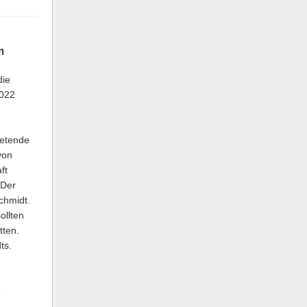
m
die
2022
retende
von
ft
 Der
chmidt.
ollten
tten.
ts.
e