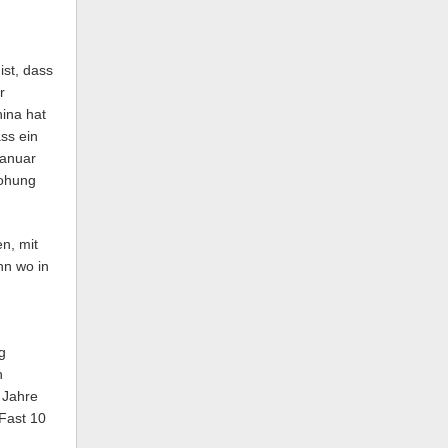
ist, dass
r
hina hat
ss ein
Januar
rohung
n, mit
nn wo in
g
n
 Jahre
 Fast 10