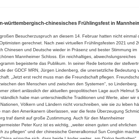
en-württembergisch-chinesisches Frühlingsfest in Mannhei
großen Besucherzuspruch an diesem 14. Februar hatten nicht einmal 
Optimisten gerechnet. Nach zwei virtuellen Frühlingsfesten 2021 und 
ich Chinesen und Deutsche wieder in Präsenz und bester Stimmung im
hönen Mannheimer Schloss. Ein reichhaltiges, abwechslungsreiches
ogramm begeisterte das Publikum. In seiner Rede betonte der stellvert
nde der GDCF MRN, Jürgen Lindenberg, die unersetzliche Bedeutung 
haft. „Jetzt erst recht muss man die Freundschaft pflegen. Freundscha
zwischen den Menschen und zwischen den Systemen“, so Lindenberg.
mer zitiert anlässlich der aktuellen geopolitischen Lage auch Helmut S
rständlich habe man unterschiedliche Traditionen und Werte, aber wir s
Nationen, Völkern und Ländern nicht vorschreiben, wie sie zu leben hä
e man den Amerikanern überlassen, war die feste Überzeugung Schmid
rg traf damit auf große Zustimmung. Auch für den Mannheimer
ermeister Peter Kurz ist es wichtig, „weiter einen guten und ehrlichen
h zu pflegen“ und der chinesische Generalkonsul Sun Congbin macht
, China wünsche sich, dass beide Länder weiter „am Dialog festhalten“.