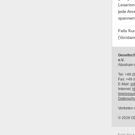
Leserinn
jede Anr
spannen
Felix Ku
(Vorsta
Gesellsch
e.V.
Abraham-L
Tel: +49 
Fax: +49 
E-Mail:
in
Internet:
h
Impressu
Datenschu
Vertreten
© 2026 