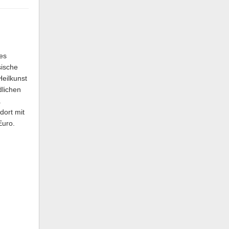
es
sische
Heilkunst
dlichen
.
dort mit
Euro.