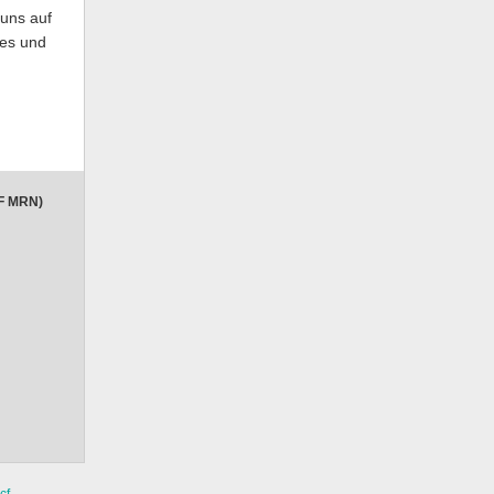
 uns auf
hes und
CF MRN)