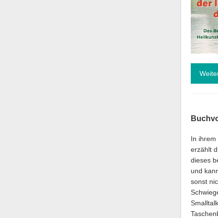
Weite
Buchvo
In ihrem
erzählt 
dieses b
und kann
sonst nic
Schwiege
Smalltal
Taschenb