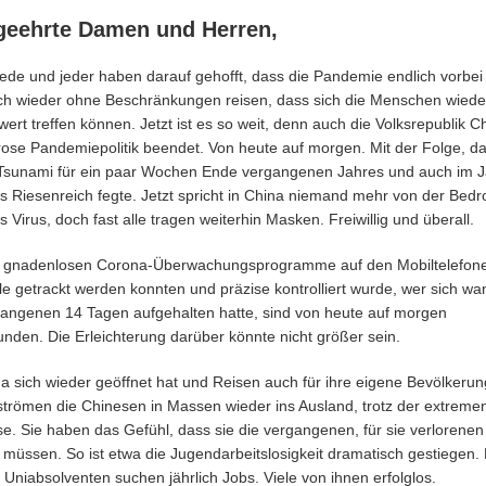
geehrte Damen und Herren,
, jede und jeder haben darauf gehofft, dass die Pandemie endlich vorbei 
ich wieder ohne Beschränkungen reisen, dass sich die Menschen wiede
ert treffen können. Jetzt ist es so weit, denn auch die Volksrepublik C
orose Pandemiepolitik beendet. Von heute auf morgen. Mit der Folge, da
Tsunami für ein paar Wochen Ende vergangenen Jahres und auch im 
s Riesenreich fegte. Jetzt spricht in China niemand mehr von der Bed
 Virus, doch fast alle tragen weiterhin Masken. Freiwillig und überall.
e gnadenlosen Corona-Überwachungsprogramme auf den Mobiltelefone
le getrackt werden konnten und präzise kontrolliert wurde, wer sich wa
angenen 14 Tagen aufgehalten hatte, sind von heute auf morgen
nden. Die Erleichterung darüber könnte nicht größer sein.
na sich wieder geöffnet hat und Reisen auch für ihre eigene Bevölkerun
 strömen die Chinesen in Massen wieder ins Ausland, trotz der extreme
se. Sie haben das Gefühl, dass sie die vergangenen, für sie verlorenen
 müssen. So ist etwa die Jugendarbeitslosigkeit dramatisch gestiegen.
n Uniabsolventen suchen jährlich Jobs. Viele von ihnen erfolglos.