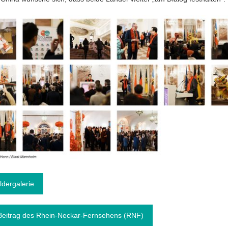
ldergalerie
eitrag des Rhein-Neckar-Fernsehens (RNF)