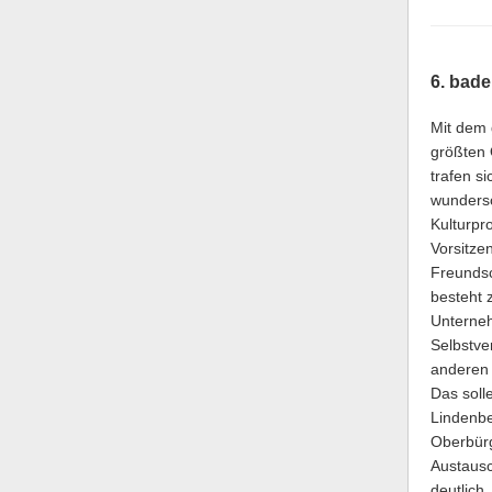
6. bad
Mit dem 
größten 
trafen s
wundersc
Kulturpr
Vorsitze
Freundsc
besteht 
Unterneh
Selbstve
anderen 
Das soll
Lindenbe
Oberbürg
Austausc
deutlich