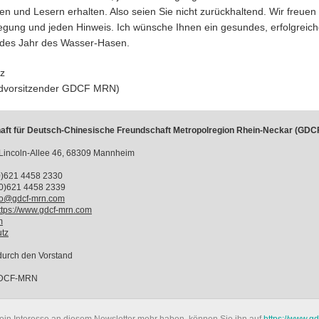
en und Lesern erhalten. Also seien Sie nicht zurückhaltend. Wir freuen
egung und jeden Hinweis. Ich wünsche Ihnen ein gesundes, erfolgreic
des Jahr des Wasser-Hasen.
rz
ndvorsitzender GDCF MRN)
aft für Deutsch-Chinesische Freundschaft Metropolregion Rhein-Neckar (GD
incoln-Allee 46, 68309 Mannheim
(0)621 4458 2330
(0)621 4458 2339
fo@gdcf-mrn.com
ttps://www.gdcf-mrn.com
m
tz
 durch den Vorstand
GDCF-MRN