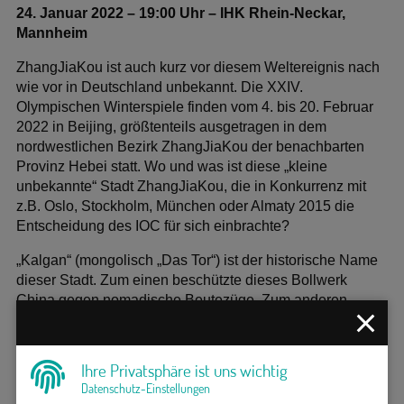
24. Januar 2022 – 19:00 Uhr – IHK Rhein-Neckar,
Mannheim
ZhangJiaKou ist auch kurz vor diesem Weltereignis nach
wie vor in Deutschland unbekannt. Die XXIV.
Olympischen Winterspiele finden vom 4. bis 20. Februar
2022 in Beijing, größtenteils ausgetragen in dem
nordwestlichen Bezirk ZhangJiaKou der benachbarten
Provinz Hebei statt. Wo und was ist diese „kleine
unbekannte“ Stadt ZhangJiaKou, die in Konkurrenz mit
z.B. Oslo, Stockholm, München oder Almaty 2015 die
Entscheidung des IOC für sich einbrachte?
„Kalgan“ (mongolisch „Das Tor“) ist der historische Name
dieser Stadt. Zum einen beschützte dieses Bollwerk
China gegen nomadische Beutezüge. Zum anderen
verband das Tor China mit der Außenwelt. Bis zur
Verbindung mit der Transsibirischen Eisenbahn war ZJK
u.a. Lieferant von 80% des Tees, den Europa aus China
Ihre Privatsphäre ist uns wichtig
bezog. Als Umschlagsplatz war die Stadt ein Zentrum des
Datenschutz-Einstellungen
modernen chinesischen Finanzwesens. Im „Kalten Krieg“